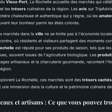
r du
Vieux-Port
, La Rochelle accueille des marchés qui célèb
et les
trésors
culinaires de la région. Les
avis
sur TripAdvis
phère chaleureuse et authentique qui y règne, où les
amate
vent leur bonheur parmi les étals colorés.
es marchés dans la
ville
ne se limite pas à l'économie locale.
contre, où résidents et visiteurs partagent des moments con
ochelle
est réputé pour ses produits de saison, tels que les
ues, souvent issues de l'agriculture biologique. Les
produit
es artisanaux et la charcuterie gourmande, racontent l'hist
région.
xplorent La Rochelle, ces marchés sont des
trésors cachés
 une immersion dans la culture et le patrimoine culinaire de
caux et artisans : Ce que vous pouvez tr