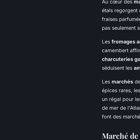
Au cœur des
ma
étals regorgent
fraises parfumée
pas seulement s
Les
fromages a
camembert affin
charcuteries 
séduisent les
am
Les
marchés
de
épices rares, les
un régal pour le
de mer de l'Atla
font des marchés
Marché de 