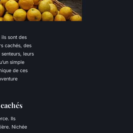
ils sont des
ors cachés, des
senteurs, leurs
u’un simple
omique de ces
aventure
 cachés
ce. Ils
ière. Nichée