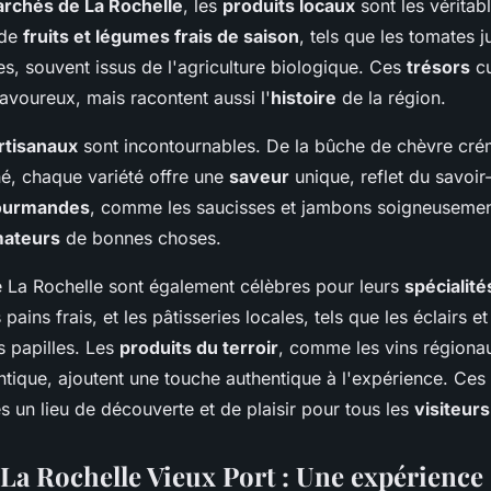
rchés de La Rochelle
, les
produits locaux
sont les véritab
 de
fruits et légumes frais de saison
, tels que les tomates j
s, souvent issus de l'agriculture biologique. Ces
trésors
cu
avoureux, mais racontent aussi l'
histoire
de la région.
rtisanaux
sont incontournables. De la bûche de chèvre cr
é, chaque variété offre une
saveur
unique, reflet du savoir-
gourmandes
, comme les saucisses et jambons soigneusemen
ateurs
de bonnes choses.
 La Rochelle sont également célèbres pour leurs
spécialité
 pains frais, et les pâtisseries locales, tels que les éclairs e
s papilles. Les
produits du terroir
, comme les vins régionaux
ntique, ajoutent une touche authentique à l'expérience. Ces
 un lieu de découverte et de plaisir pour tous les
visiteurs
La Rochelle Vieux Port : Une expérience