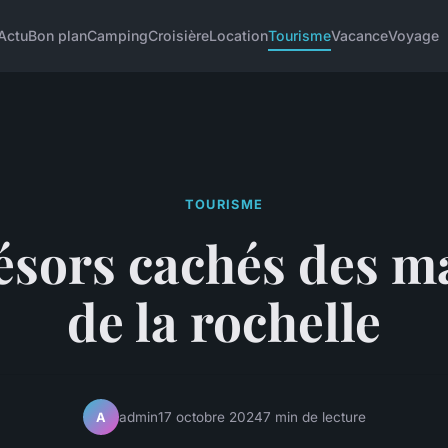
Actu
Bon plan
Camping
Croisière
Location
Tourisme
Vacance
Voyage
TOURISME
résors cachés des m
de la rochelle
admin
17 octobre 2024
7 min de lecture
A