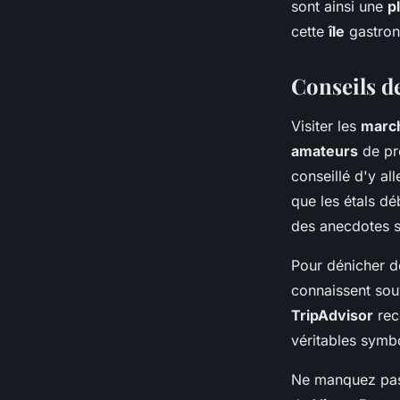
sont ainsi une
p
cette
île
gastron
Conseils d
Visiter les
march
amateurs
de pr
conseillé d'y al
que les étals d
des anecdotes su
Pour dénicher 
connaissent sou
TripAdvisor
rec
véritables sym
Ne manquez pa