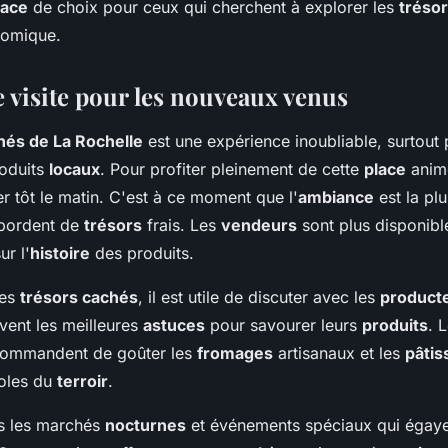
lace
de choix pour ceux qui cherchent à explorer les
tréso
omique.
e visite pour les nouveaux venus
és de La Rochelle
est une expérience inoubliable, surtout 
oduits
locaux
. Pour profiter pleinement de cette
place
animé
ler tôt le matin. C'est à ce moment que l'
ambiance
est la plu
ébordent de
trésors
frais. Les
vendeurs
sont plus disponibl
r l'
histoire
des produits.
des
trésors cachés
, il est utile de discuter avec les
product
vent les meilleures
astuces
pour savourer leurs
produits
. 
ommandent de goûter les
fromages
artisanaux et les
pâtis
boles du
terroir
.
s les marchés
nocturnes
et événements spéciaux qui égaye