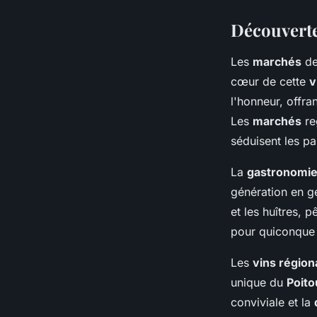
Découverte
Les
marchés
de
cœur de cette
v
l'honneur, offra
Les
marchés
re
séduisent les pap
La
gastronomie
génération en g
et les huîtres, 
pour quiconque s
Les
vins régio
unique du
Poit
conviviale et la