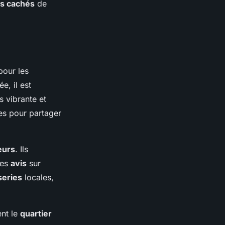
rs cachés
de
pour les
e, il est
s vibrante et
es pour partager
eurs
. Ils
Les
avis
sur
series
locales,
nt le
quartier