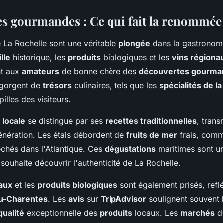
s gourmandes : Ce qui fait la renommé
 La Rochelle sont une véritable
plongée
dans la gastronomi
ille
historique, les
produits
biologiques et les
vins régiona
nt aux
amateurs
de bonne chère des
découvertes gourma
gorgent de
trésors
culinaires, tels que les
spécialités de l
illes des visiteurs.
 locale
se distingue par ses
recettes traditionnelles
, tran
énération. Les étals débordent de
fruits de mer
frais, comm
pêchés dans l'Atlantique. Ces
dégustations
maritimes sont u
ouhaite découvrir l'authenticité de La Rochelle.
naux
et les
produits biologiques
sont également prisés, reflé
ou-Charentes
. Les
avis
sur
TripAdvisor
soulignent souvent l
qualité
exceptionnelle des
produits
locaux. Les
marchés
de