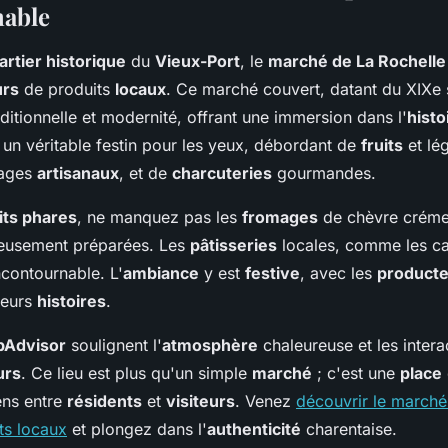
nable
artier historique
du
Vieux-Port
, le
marché de La Rochelle
urs
de produits
locaux
. Ce marché couvert, datant du XIXe si
ditionnelle et modernité, offrant une immersion dans l'
histo
 un véritable festin pour les yeux, débordant de
fruits
et lé
mages
artisanaux
, et de
charcuteries
gourmandes.
its phares
, ne manquez pas les
fromages
de chèvre crémeu
neusement préparées. Les
pâtisseries
locales, comme les can
ncontournable. L'
ambiance
y est
festive
, avec les
product
leurs
histoires
.
pAdvisor
soulignent l'
atmosphère
chaleureuse et les intera
urs
. Ce lieu est plus qu'un simple
marché
; c'est une
place
iens entre
résidents
et
visiteurs
. Venez
découvrir le marché
ts locaux
et plongez dans l'
authenticité
charentaise.