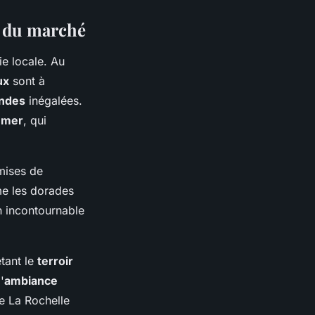
e du marché
e locale. Au
ux
sont à
ndes
inégalées.
a mer
, qui
smises de
e les dorades
n incontournable
tant le
terroir
'
ambiance
 La Rochelle