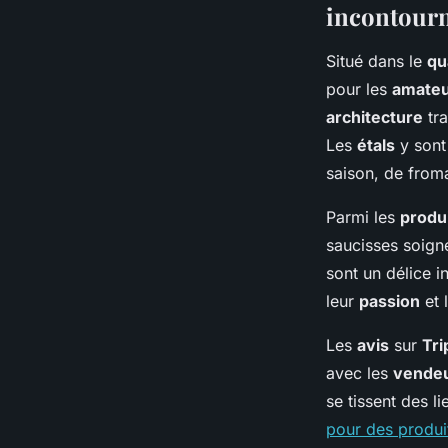
incontour
Situé dans le
qu
pour les
amate
architecture
tra
Les
étals
y sont
saison, de fro
Parmi les
produ
saucisses soig
sont un délice i
leur
passion
et 
Les
avis
sur
Tri
avec les
vende
se tissent des l
pour des produi