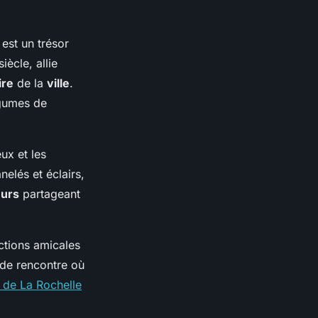
est un trésor
ècle, allie
ire
de la
ville
.
gumes de
x et les
elés et éclairs,
eurs
partageant
ctions amicales
de rencontre où
 de La Rochelle