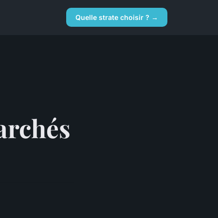
Quelle strate choisir ? →
archés