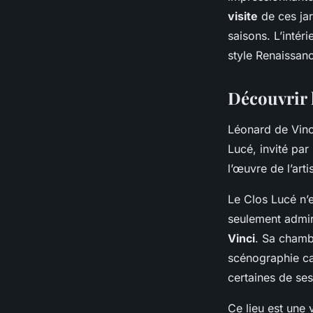
visite
de ces jar
saisons. L’intér
style Renaissan
Découvrir l
Léonard de Vinci
Lucé, invité par
l’œuvre de l’arti
Le
Clos Lucé
n’
seulement admire
Vinci
. Sa chambr
scénographie ca
certaines de ses
Ce lieu est une 