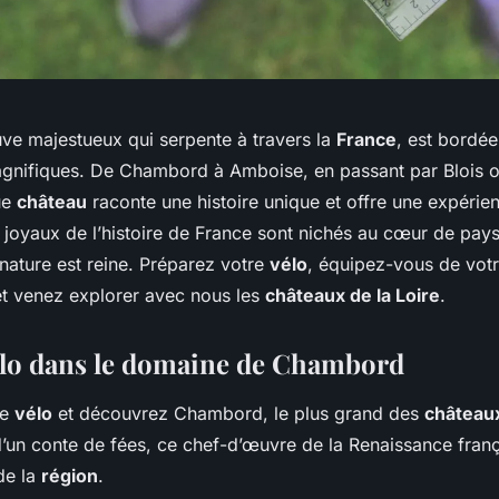
euve majestueux qui serpente à travers la
France
, est bordée
gnifiques. De
Chambord
à
Amboise
, en passant par
Blois
ue
château
raconte une histoire unique et offre une expéri
s joyaux de l’histoire de France sont nichés au cœur de pa
a nature est reine. Préparez votre
vélo
, équipez-vous de votr
et venez explorer avec nous les
châteaux de la Loire
.
élo dans le domaine de Chambord
re
vélo
et découvrez
Chambord
, le plus grand des
châteaux
 d’un conte de fées, ce chef-d’œuvre de la Renaissance franç
de la
région
.