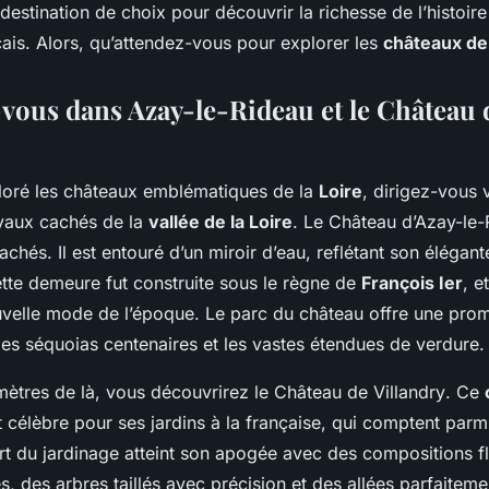
destination de choix pour découvrir la richesse de l’histoire
çais. Alors, qu’attendez-vous pour explorer les
châteaux de 
vous dans Azay-le-Rideau et le Château 
loré les châteaux emblématiques de la
Loire
, dirigez-vous v
oyaux cachés de la
vallée de la Loire
. Le
Château d’Azay-le-
achés. Il est entouré d’un miroir d’eau, reflétant son élégant
tte demeure fut construite sous le règne de
François Ier
, e
ouvelle mode de l’époque. Le parc du château offre une pr
les séquoias centenaires et les vastes étendues de verdure.
mètres de là, vous découvrirez le
Château de Villandry
. Ce
t célèbre pour ses jardins à la française, qui comptent parm
’art du jardinage atteint son apogée avec des compositions f
, des arbres taillés avec précision et des allées parfaiteme