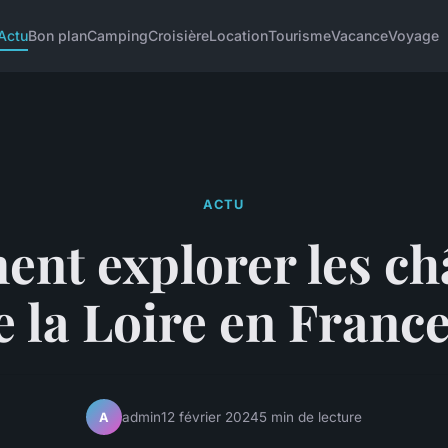
Actu
Bon plan
Camping
Croisière
Location
Tourisme
Vacance
Voyage
ACTU
nt explorer les ch
e la Loire en France
admin
12 février 2024
5 min de lecture
A