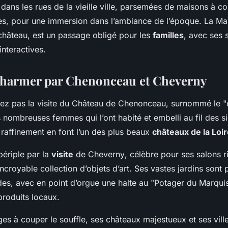
ans les rues de la vieille ville, parsemées de maisons à c
s, pour une immersion dans l’ambiance de l’époque. La Ma
château, est un passage obligé pour les
familles
, avec ses 
interactives.
 charmer par Chenonceau et Cheverny
ez pas la visite du
Château de Chenonceau
, surnommé le "
nombreuses femmes qui l’ont habité et embelli au fil des s
 raffinement en font l’un des plus beaux
châteaux de la Loi
périple par la
visite
de
Cheverny
, célèbre pour ses salons 
ncroyable collection d’objets d’art. Ses vastes jardins sont
es, avec en point d’orgue une halte au "Potager du Marqui
produits locaux.
s à couper le souffle, ses châteaux majestueux et ses ville