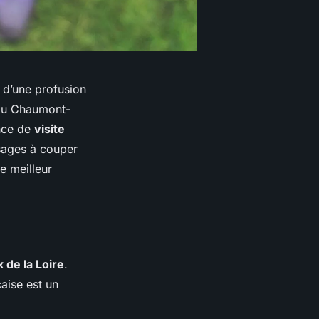
 d’une profusion
ou
Chaumont-
ence de
visite
ysages à couper
e meilleur
 de la Loire
.
aise est un