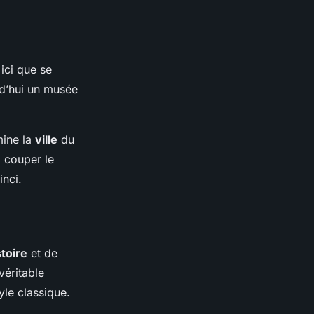
ici que se
rd’hui un musée
mine la
ville
du
à couper le
nci.
stoire
et de
véritable
yle classique.