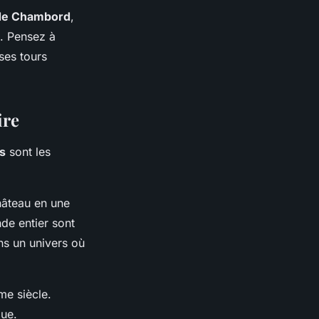
de Chambord
,
e. Pensez à
ses tours
ire
ns
sont les
hâteau en une
nde entier sont
ns un univers où
me siècle.
que.