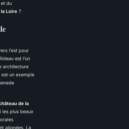
 et du
la Loire
?
de
ers l’est pour
Rideau
est l’un
e architecture
t est un exemple
omenade
château de la
i les plus beaux
lorales
nt alignées. La