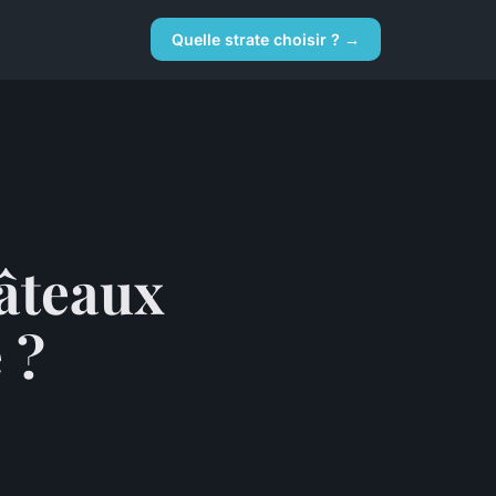
Quelle strate choisir ? →
âteaux
 ?