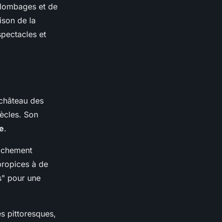
olombages et de
ison de la
spectacles et
château des
iècles. Son
re
.
richement
 propices à de
s" pour une
s pittoresques,