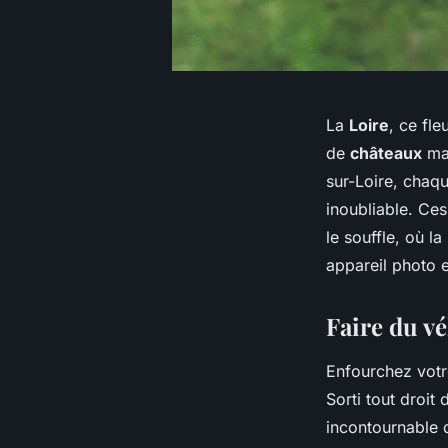
La
Loire
, ce fl
de
châteaux
ma
sur-Loire
, chaq
inoubliable. Ce
le souffle, où l
appareil photo 
Faire du v
Enfourchez vot
Sorti tout droit
incontournable 