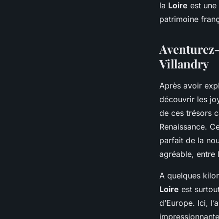
la
Loire
est une 
patrimoine fran
Aventurez-
Villandry
Après avoir exp
découvrir les j
de ces trésors c
Renaissance. Ce
parfait de la n
agréable, entre 
A quelques kilo
Loire
est surtou
d’Europe. Ici, l
impressionnantes