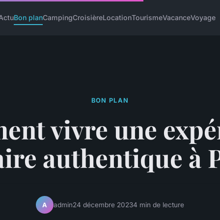
Actu
Bon plan
Camping
Croisière
Location
Tourisme
Vacance
Voyage
BON PLAN
nt vivre une expé
aire authentique à P
admin
24 décembre 2023
4 min de lecture
A