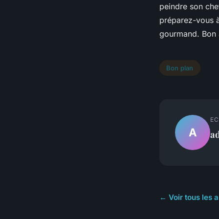
peindre son che
préparez-vous 
gourmand. Bon a
Bon plan
EC
A
a
← Voir tous les a