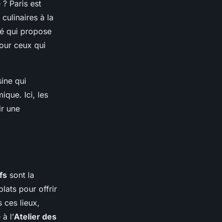
 ? Paris est
culinaires à la
hé qui propose
ur ceux qui
ine qui
ique. Ici, les
ir une
fs
sont la
ats pour offrir
 ces lieux,
à l’
Atelier des