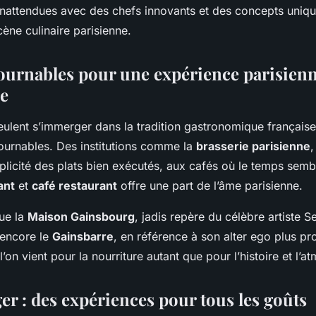
inattendues avec des chefs innovants et des concepts unique
cène culinaire parisienne.
ournables pour une expérience parisien
e
ulent s’immerger dans la tradition gastronomique française,
ournables. Des institutions comme la
brasserie parisienne
,
plicité des plats bien exécutés, aux cafés où le temps sembl
ant
et
café restaurant
offre une part de l’âme parisienne.
que la
Maison Gainsbourg
, jadis repère du célèbre artiste S
 encore le
Gainsbarre
, en référence à son alter ego plus pr
l’on vient pour la nourriture autant que pour l’histoire et l’a
er : des expériences pour tous les goûts