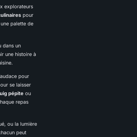
ux explorateurs
culinaires
pour
 une palette de
u dans un
r une histoire à
isine.
l’audace pour
our se laisser
guig pépite
ou
chaque repas
ué, ou la lumière
 chacun peut