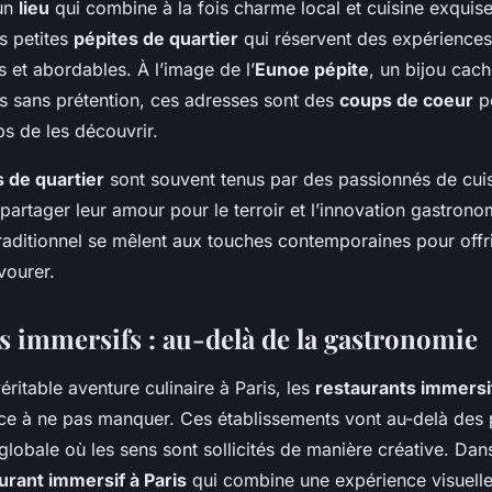
un
lieu
qui combine à la fois charme local et cuisine exquise
s petites
pépites de quartier
qui réservent des expériences 
s et abordables. À l’image de l’
Eunoe pépite
, un bijou cac
és sans prétention, ces adresses sont des
coups de coeur
po
s de les découvrir.
 de quartier
sont souvent tenus par des passionnés de cuis
 partager leur amour pour le terroir et l’innovation gastronom
raditionnel se mêlent aux touches contemporaines pour offr
vourer.
s immersifs : au-delà de la gastronomie
éritable aventure culinaire à Paris, les
restaurants immersi
ce à ne pas manquer. Ces établissements vont au-delà des pl
lobale où les sens sont sollicités de manière créative. Dans
urant immersif à Paris
qui combine une expérience visuelle 