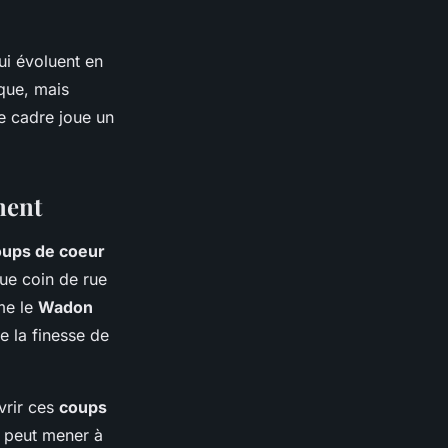
ui évoluent en
ique, mais
le cadre joue un
ment
oups de coeur
que coin de rue
me le
Wadon
e la finesse de
uvrir ces
coups
s peut mener à