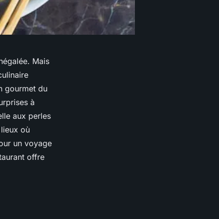
inégalée. Mais
ulinaire
in gourmet du
urprises à
elle aux perles
 lieux où
pour un voyage
taurant offre