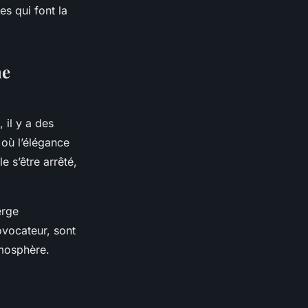
s qui font la
ne
 il y a des
 où l’élégance
e s’être arrêté,
erge
ovocateur, sont
tmosphère.