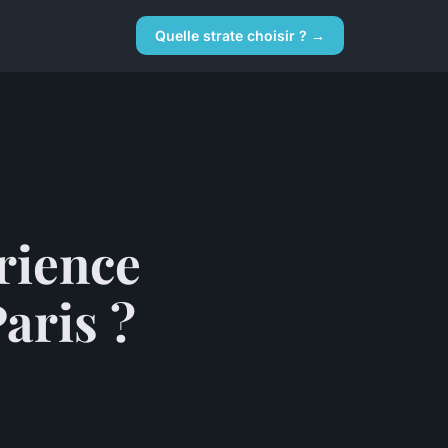
Quelle strate choisir ? →
rience
aris ?