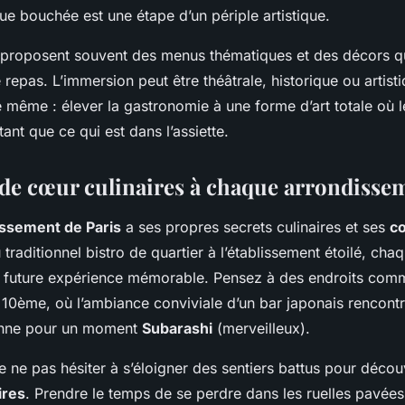
ue bouchée est une étape d’un périple artistique.
 proposent souvent des menus thématiques et des décors q
 repas. L’immersion peut être théâtrale, historique ou artist
 le même : élever la gastronomie à une forme d’art totale où 
tant que ce qui est dans l’assiette.
de cœur culinaires à chaque arrondisse
ssement de Paris
a ses propres secrets culinaires et ses
c
 traditionnel bistro de quartier à l’établissement étoilé, cha
 future expérience mémorable. Pensez à des endroits com
10ème, où l’ambiance conviviale d’un bar japonais rencontr
ponne pour un moment
Subarashi
(merveilleux).
 de ne pas hésiter à s’éloigner des sentiers battus pour déco
ires
. Prendre le temps de se perdre dans les ruelles pavée