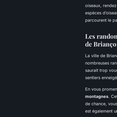
oiseaux, rendez
espèces d’oisea
parcourent le pa
Les randon
de Brianç
La ville de Brian
nombreuses rand
saurait trop vo
sentiers enneigé
En vous promena
montagnes
. Ce
de chance, vous 
est également un