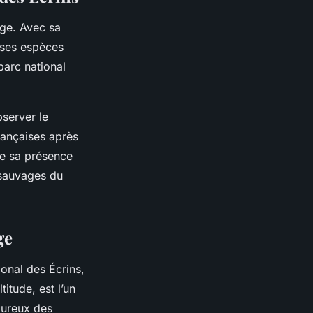
age. Avec sa
euses espèces
parc national
bserver le
rançaises après
que sa présence
 sauvages du
ge
onal des Écrins,
itude, est l’un
oureux des