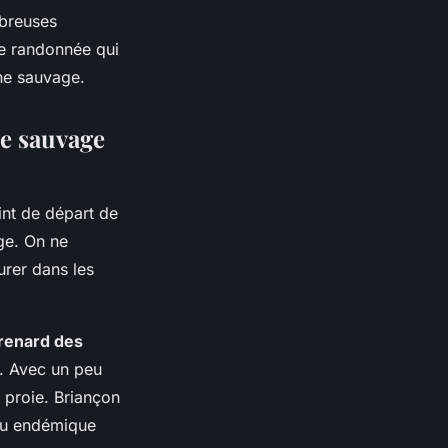
mbreuses
de randonnée qui
une sauvage.
ne sauvage
oint de départ de
ge. On ne
rer dans les
renard des
e. Avec un peu
e proie. Briançon
eau endémique