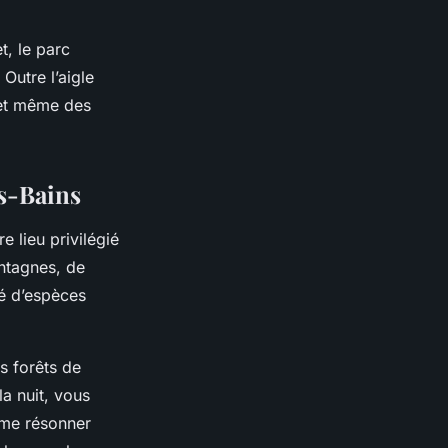
t, le parc
Outre l’aigle
 et même des
es-Bains
e lieu privilégié
ntagnes, de
té d’espèces
es forêts de
a nuit, vous
ame résonner