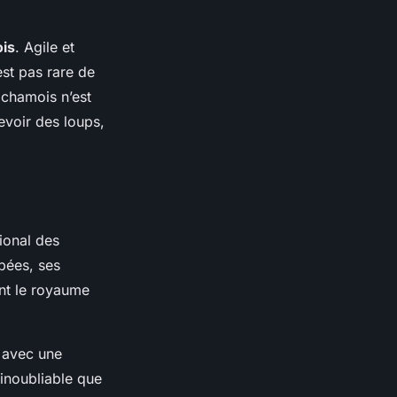
is
. Agile et
’est pas rare de
e chamois n’est
evoir des loups,
ional des
rpées, ses
ent le royaume
 avec une
 inoubliable que