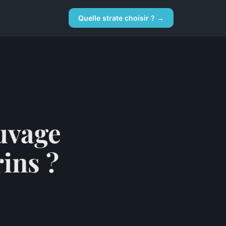
Quelle strate choisir ? →
uvage
ins ?