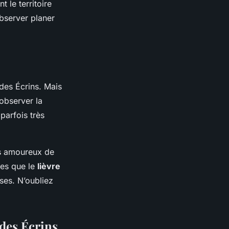
 le territoire
observer planer
 des Écrins. Mais
 observer la
parfois très
es amoureux de
les que le
lièvre
ses. N’oubliez
des Écrins