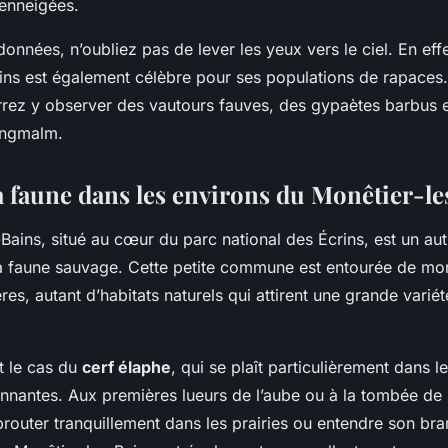
enneigées.
onnées, n’oubliez pas de lever les yeux vers le ciel. En effe
ins est également célèbre pour ses populations de rapaces. 
rrez y observer des vautours fauves, des gypaètes barbus
engmalm.
a faune dans les environs du Monêtier-l
Bains, situé au cœur du parc national des Écrins, est un autr
a faune sauvage. Cette petite commune est entourée de mo
ières, autant d’habitats naturels qui attirent une grande varié
t le cas du
cerf élaphe
, qui se plaît particulièrement dans l
nnantes. Aux premières lueurs de l’aube ou à la tombée de l
brouter tranquillement dans les prairies ou entendre son br