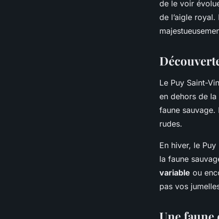
de le voir évolu
de l’aigle royal
majestueusement
Découverte
Le Puy Saint-Vin
en dehors de la 
faune sauvage. I
rudes.
En hiver, le Puy
la faune sauvag
variable
ou enco
pas vos jumelles
Une faune 