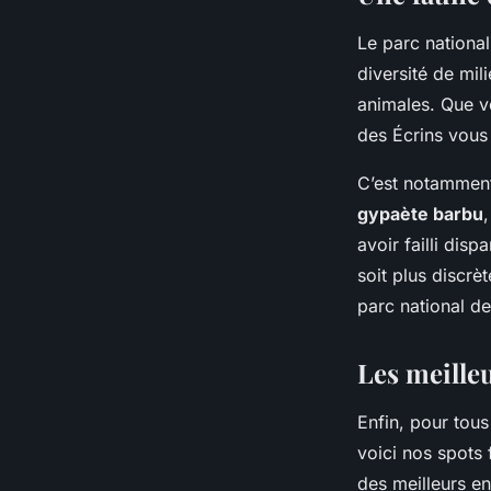
Le parc national
diversité de mil
animales. Que v
des Écrins vous
C’est notamment 
gypaète barbu
avoir failli dis
soit plus discrè
parc national de
Les meille
Enfin, pour tous
voici nos spots 
des meilleurs e