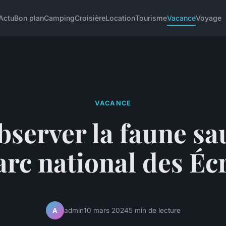
Actu
Bon plan
Camping
Croisière
Location
Tourisme
Vacance
Voyage
VACANCE
bserver la faune sa
arc national des Écr
admin
10 mars 2024
5 min de lecture
A