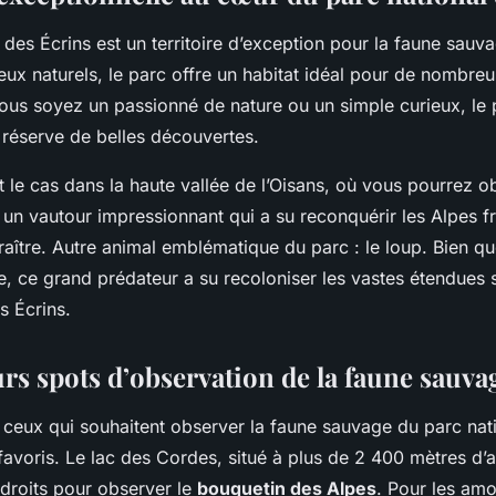
 des Écrins est un territoire d’exception pour la faune sauv
ieux naturels, le parc offre un habitat idéal pour de nombr
ous soyez un passionné de nature ou un simple curieux, le 
 réserve de belles découvertes.
le cas dans la haute vallée de l’Oisans, où vous pourrez o
, un vautour impressionnant qui a su reconquérir les Alpes f
paraître. Autre animal emblématique du parc : le loup. Bien 
te, ce grand prédateur a su recoloniser les vastes étendues
s Écrins.
urs spots d’observation de la faune sauva
 ceux qui souhaitent observer la faune sauvage du parc nati
favoris. Le lac des Cordes, situé à plus de 2 400 mètres d’alt
ndroits pour observer le
bouquetin des Alpes
. Pour les am